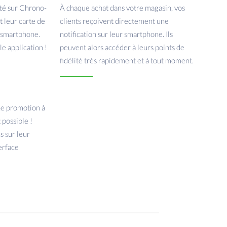
ité sur Chrono-
À chaque achat dans votre magasin, vos
t leur carte de
clients reçoivent directement une
r smartphone.
notification sur leur smartphone. Ils
le application !
peuvent alors accéder à leurs points de
fidélité très rapidement et à tout moment.
ne promotion à
 possible !
s sur leur
erface