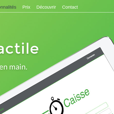
nnalités
Prix
Découvrir
Contact
ono-Caisse
On parle de nous
ono-Store
Suivez-nous
actile
 en main.