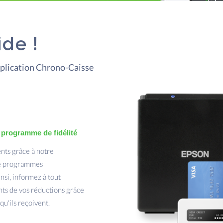
de !
pplication Chrono-Caisse
 programme de fidélité
ents grâce à notre
de programmes
nsi, informez à tout
ts de vos réductions grâce
 qu'ils reçoivent.